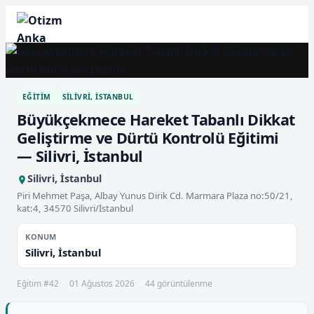
EĞITIM
SILIVRI, İSTANBUL
Büyükçekmece Hareket Tabanlı Dikkat
Geliştirme ve Dürtü Kontrolü Eğitimi
— Silivri, İstanbul
Silivri, İstanbul
Piri Mehmet Paşa, Albay Yunus Dirik Cd. Marmara Plaza no:50/21,
kat:4, 34570 Silivri/İstanbul
KONUM
Silivri, İstanbul
Eğitim #42
01 Ağustos 2026
44 görüntülenme