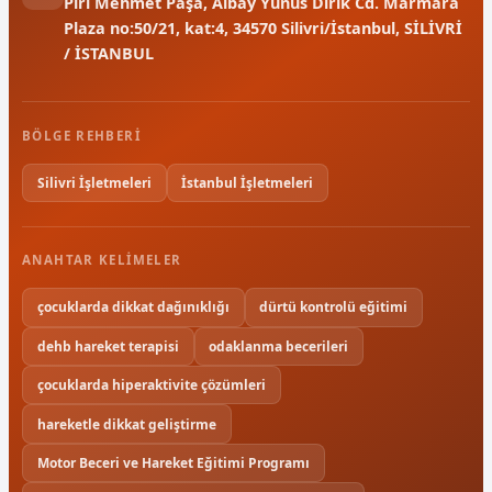
Piri Mehmet Paşa, Albay Yunus Dirik Cd. Marmara
Plaza no:50/21, kat:4, 34570 Silivri/İstanbul, SİLİVRİ
/ İSTANBUL
BÖLGE REHBERI
Silivri İşletmeleri
İstanbul İşletmeleri
ANAHTAR KELIMELER
çocuklarda dikkat dağınıklığı
dürtü kontrolü eğitimi
dehb hareket terapisi
odaklanma becerileri
çocuklarda hiperaktivite çözümleri
hareketle dikkat geliştirme
Motor Beceri ve Hareket Eğitimi Programı