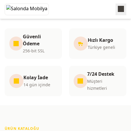
Salonda Mobilya | Mobilya
Üreticisi | BURSA İNEGÖL
Güvenli
Hızlı Kargo
Ödeme
Mobilya Üreticisi – Kaliteli ürünler, uygun fiyatlar.
Türkiye geneli
256-bit SSL
Alışverişe Başla
7/24 Destek
Kolay İade
Müşteri
14 gün içinde
hizmetleri
ÜRÜN KATALOĞU