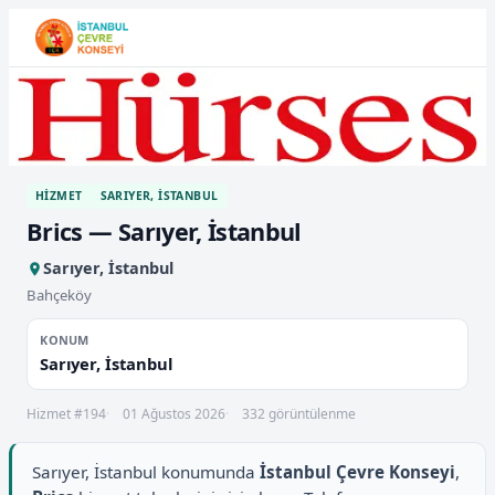
HIZMET
SARIYER, İSTANBUL
Brics — Sarıyer, İstanbul
Sarıyer, İstanbul
Bahçeköy
KONUM
Sarıyer, İstanbul
Hizmet #194
01 Ağustos 2026
332 görüntülenme
Sarıyer, İstanbul konumunda
İstanbul Çevre Konseyi
,