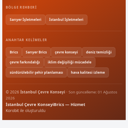
BÖLGE REHBERI
Sarıyer İşletmeleri
İstanbul İşletmeleri
ANAHTAR KELIMELER
Brics
Sarıyer Brics
çevre konseyi
deniz temizliği
çevre farkındalığı
iklim değişiliği mücadele
sürdürülebilir şehir planlaması
hava kalitesi izleme
© 2026
İstanbul Çevre Konseyi
·
Son güncelleme: 01 Ağustos
2026
İstanbul Çevre Konseyi
Brics — Hizmet
Korobit
ile oluşturuldu