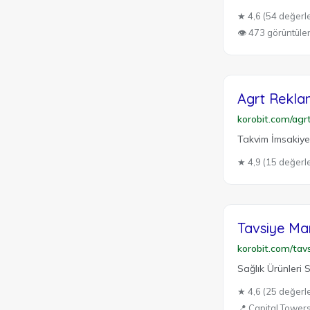
★ 4,6 (54 değerl
👁 473 görüntül
Agrt Rekl
korobit.com/ag
Takvim İmsakiye
★ 4,9 (15 değerl
Tavsiye Ma
korobit.com/tav
Sağlık Ürünleri S
★ 4,6 (25 değerl
📍 Capital Tower