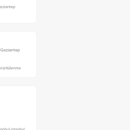
Gaziantep
Gaziantep
örüntülenme
anbul istanbul