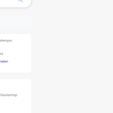
eleniyor.
iz.
meleri
·
Gaziantep