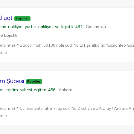
liyat
Popüler
an-nakliyat-yurtici-nakliyat-ve-lojistik-431
·
Gaziantep
e Lojistik
endirme)
📍 Sanayi mah. 60100 nolu cad. No:1/1 şehitkamil /Gaziantep Ga
enme
im Şubesi
Popüler
ine-egitim-subesi-egitim-456
·
Ankara
endirme)
📍 Cumhuriyet mah inkilap sok. No.2 kat 2 ve 3 Kızılay / Ankara A
enme