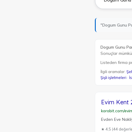
"Dogum Gunu Par
Dogum Gunu Part
Sonuçlar mümküns
Listeden firma pro
İlgili aramalar:
Şeh
Şişli işletmeleri
·
İ
Evim Kent 
korobit.com/evi
Evden Eve Nakli
★ 4,5 (44 değerl