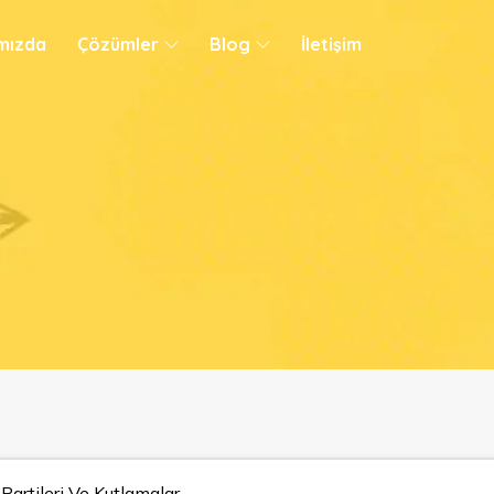
mızda
Çözümler
Blog
İletişim
u Partileri Ve 