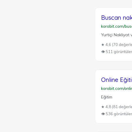
Buscan nak
korobit.com/busc
Yurtiçi Nakliyat v
★ 4,6 (70 değerl
👁 511 görüntül
Online Eğit
korobit.com/onl
Eğitim
★ 4,8 (81 değerl
👁 536 görüntül