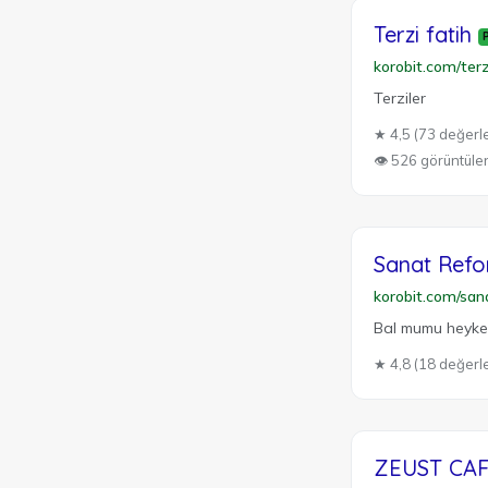
Terzi fatih
korobit.com/terz
Terziler
★ 4,5 (73 değerl
👁 526 görüntül
Sanat Ref
korobit.com/san
Bal mumu heykelc
★ 4,8 (18 değerl
ZEUST CA