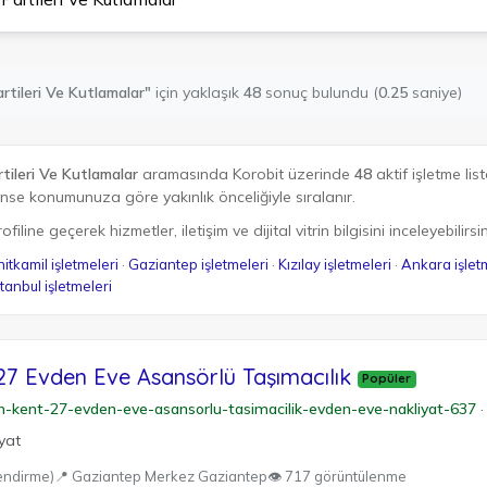
tileri Ve Kutlamalar"
için yaklaşık
48
sonuç bulundu (
0.25
saniye)
ileri Ve Kutlamalar
aramasında Korobit üzerinde
48
aktif işletme list
e konumunuza göre yakınlık önceliğiyle sıralanır.
filine geçerek hizmetler, iletişim ve dijital vitrin bilgisini inceleyebilirsin
itkamil işletmeleri
·
Gaziantep işletmeleri
·
Kızılay işletmeleri
·
Ankara işlet
stanbul işletmeleri
27 Evden Eve Asansörlü Taşımacılık
Popüler
m-kent-27-evden-eve-asansorlu-tasimacilik-evden-eve-nakliyat-637
·
yat
endirme)
📍 Gaziantep Merkez Gaziantep
👁 717 görüntülenme