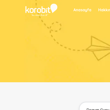
Anasayfa
Hakkı
Dogum Gun