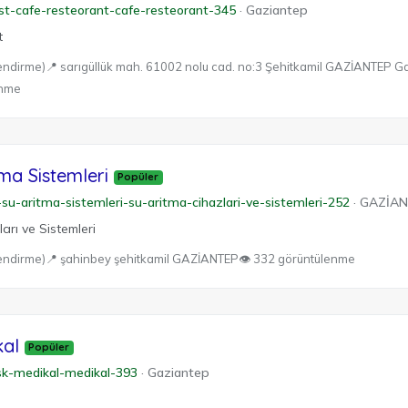
st-cafe-resteorant-cafe-resteorant-345
·
Gaziantep
t
endirme)
📍 sarıgüllük mah. 61002 nolu cad. no:3 Şehitkamil GAZİANTEP G
enme
ma Sistemleri
Popüler
-su-aritma-sistemleri-su-aritma-cihazlari-ve-sistemleri-252
·
GAZİA
arı ve Sistemleri
endirme)
📍 şahinbey şehitkamil GAZİANTEP
👁 332 görüntülenme
al
Popüler
sk-medikal-medikal-393
·
Gaziantep