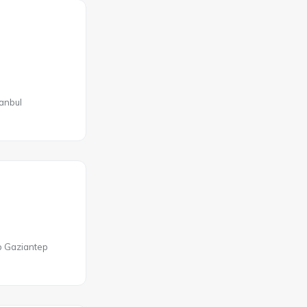
anbul
ep Gaziantep