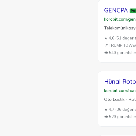
GENÇPA
Po
korobit.com/ge
Telekomünikasyo
★ 4,6 (51 değerl
📍 TRUMP TOWERS 
👁 543 görüntül
Hünal Rotb
korobit.com/hun
Oto Lastik - Ro
★ 4,7 (36 değerl
👁 523 görüntül