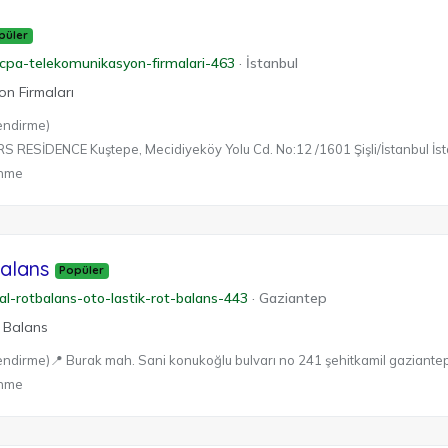
püler
ncpa-telekomunikasyon-firmalari-463
·
İstanbul
n Firmaları
endirme)
RESİDENCE Kuştepe, Mecidiyeköy Yolu Cd. No:12 /1601 Şişli/İstanbul İst
enme
alans
Popüler
al-rotbalans-oto-lastik-rot-balans-443
·
Gaziantep
t Balans
endirme)
📍 Burak mah. Sani konukoğlu bulvarı no 241 şehitkamil gaziant
enme