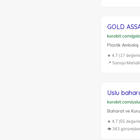
GOLD ASS
korobit.com/gol
Plastik Ambalaj
★ 4,7 (17 değerl
📍 Sanayi Mahall
Uslu bahar
korobit.com/us
Baharat ve Kur
★ 4,7 (55 değerl
👁 343 görüntül