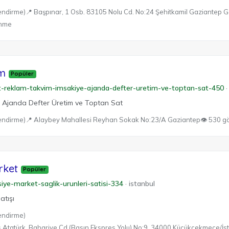
endirme)
📍 Başpınar, 1 Osb. 83105 Nolu Cd. No:24 Şehitkamil Gaziantep 
enme
am
Popüler
rt-reklam-takvim-imsakiye-ajanda-defter-uretim-ve-toptan-sat-450
·
 Ajanda Defter Üretim ve Toptan Sat
endirme)
📍 Alaybey Mahallesi Reyhan Sokak No:23/A Gaziantep
👁 530 g
rket
Popüler
siye-market-saglik-urunleri-satisi-334
·
istanbul
atışı
endirme)
s Atatürk, Bahariye Cd (Basın Ekspres Yolu) No:9, 34000 Küçükçekmece/İst