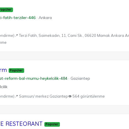
Popüler
i-fatih-terziler-446
·
Ankara
endirme)
📍 Terzi Fatih, Saimekadın, 11, Cami Sk., 06620 Mamak Ankara A
enme
orm
Popüler
at-reform-bal-mumu-heykelcilik-484
·
Gaziantep
ilik
endirme)
📍 Samsun/ merkez Gaziantep
👁 564 görüntülenme
FE RESTEORANT
Popüler