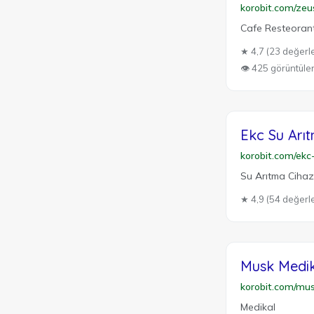
korobit.com/zeu
Cafe Resteoran
★ 4,7 (23 değerl
👁 425 görüntül
Ekc Su Arıt
korobit.com/ekc
Su Arıtma Cihazl
★ 4,9 (54 değerl
Musk Medik
korobit.com/mu
Medikal