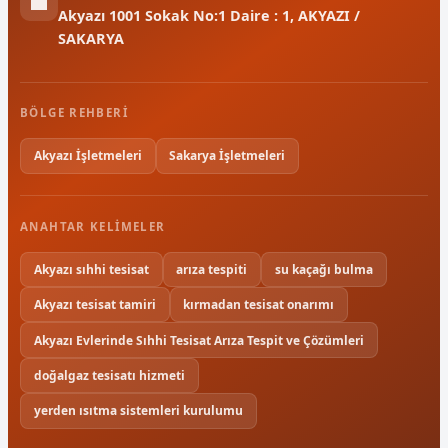
Akyazı 1001 Sokak No:1 Daire : 1, AKYAZI /
SAKARYA
BÖLGE REHBERI
Akyazı İşletmeleri
Sakarya İşletmeleri
ANAHTAR KELIMELER
Akyazı sıhhi tesisat
arıza tespiti
su kaçağı bulma
Akyazı tesisat tamiri
kırmadan tesisat onarımı
Akyazı Evlerinde Sıhhi Tesisat Arıza Tespit ve Çözümleri
doğalgaz tesisatı hizmeti
yerden ısıtma sistemleri kurulumu