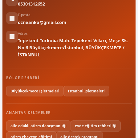
05301312652
E-posta
ozneanka@gmail.com
Adres
Tepekent Türkoba Mah. Tepekent Vilları, Meşe Sk.
No:6 Büyükçekmece/İstanbul, BÜYÜKÇEKMECE /
İSTANBUL
BÖLGE REHBERI
Büyükçekmece İşletmeleri
İstanbul İşletmeleri
ANAHTAR KELIMELER
aile odaklı otizm danışmanlığı
evde eğitim rehberliği
otizm ebeveyn eğitimi
aile destek programı