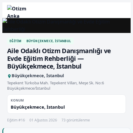
EĞITIM
BÜYÜKÇEKMECE, İSTANBUL
Aile Odaklı Otizm Danışmanlığı ve
Evde Eğitim Rehberliği —
Büyükçekmece, İstanbul
Büyükçekmece, İstanbul
Tepekent Türkoba Mah. Tepekent Vilları, Meşe Sk. No:6
Büyükçekmece/İstanbul
KONUM
Büyükçekmece, İstanbul
Eğitim #16
01 Ağustos 2026
73 görüntülenme