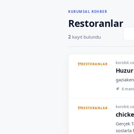
KURUMSAL REHBER
Restoranlar
2
kayıt bulundu
korobit.
RESTORANLAR
Huzur
gaziaken
6 men
korobit.c
RESTORANLAR
chicke
Gerçek Ta
soslarla