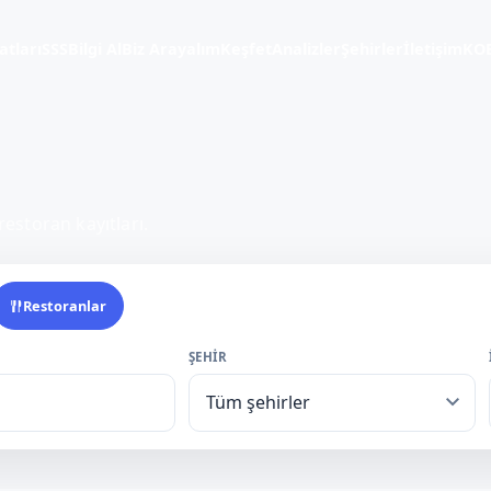
atları
SSS
Bilgi Al
Biz Arayalım
Keşfet
Analizler
Şehirler
İletişim
KOB
restoran kayıtları.
Restoranlar
ŞEHIR