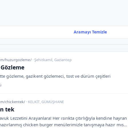
Aramayı Temizle
com/huzurgozleme/
· Şehitkamil, Gaziantep
 Gözleme
tte gözleme, gazikent gözlemeci, tost ve dürüm çeşitleri
ü
om/chickentek/
· KELKİT, GÜMÜŞHANE
n tek
vuk Lezzetini Arayanlara! Her ısırıkta çıtırlığıyla kendine hayran
 hazırlanmış chicken burger menülerimizle tanışmaya hazır mıs…