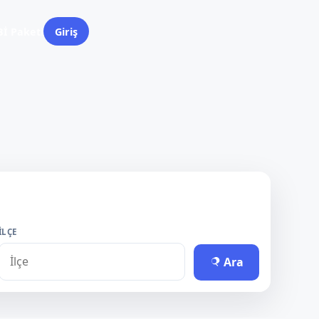
İ Paketi
Giriş
İLÇE
Ara