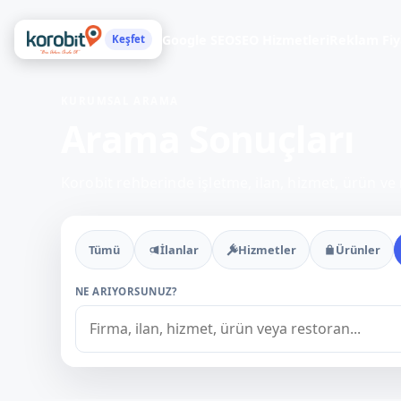
Google SEO
SEO Hizmetleri
Reklam Fiy
Keşfet
KURUMSAL ARAMA
Arama Sonuçları
Korobit rehberinde işletme, ilan, hizmet, ürün ve 
Tümü
İlanlar
Hizmetler
Ürünler
NE ARIYORSUNUZ?