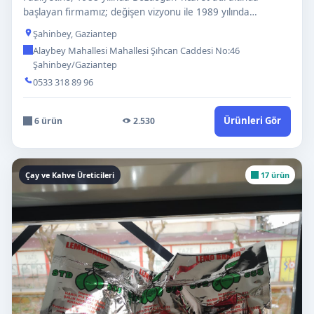
başlayan firmamız; değişen vizyonu ile 1989 yılında
perakende ma…
Şahinbey, Gaziantep
Alaybey Mahallesi Mahallesi Şıhcan Caddesi No:46
Şahinbey/Gaziantep
0533 318 89 96
Ürünleri Gör
6 ürün
2.530
Çay ve Kahve Üreticileri
17 ürün