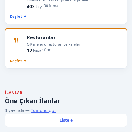
Online ürün kataloğu ve mağazalar
30 firma
403
kayıt
Keşfet
Restoranlar
QR menülü restoran ve kafeler
2 firma
12
kayıt
Keşfet
İLANLAR
Öne Çıkan İlanlar
3 yayında —
Tümünü gör
Listele