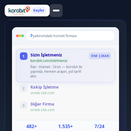
Keşfet
yakınımdaki hizmet firması
Sizin İşletmeniz
1
ÖNE ÇIKAN
korobit.com/isletmeniz
İlan · Hizmet · Ürün — Korobit ile
yayında. Hemen arayın, yol tarifi
alın.
Rakip İşletme
2
ornek-site.com
Diğer Firma
3
ornek-site.com
482+
1.535+
7/24