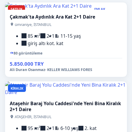
SATILIK
EMLAK
Çakmak'ta Aydınlık Ara Kat 2+1 Daire
ümraniye, İSTANBUL
85 m²
2+1
11-15 yaş
giriş altı kot. kat
80 görüntüleme
5.850.000 TRY
Ali Duran Osanmaz- KELLER WILLIAMS FORES
KIRALIK
E
Ataşehir Baraj Yolu Caddesi'nde Yeni Bina Kiralık
2+1 Daire
ATAŞEHİR, İSTANBUL
95 m²
2+1
6-10 yaş
2. kat