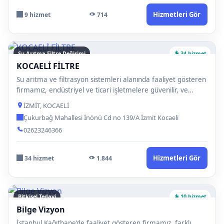
Hizmetleri Gör
9 hizmet
714
Su Arıtma Filtre Değişimi
34 hizmet
KOCAELİ FİLTRE
Su arıtma ve filtrasyon sistemleri alanında faaliyet gösteren
firmamız, endüstriyel ve ticari işletmelere güvenilir, ve…
İZMİT, KOCAELİ
Çukurbağ Mahallesi İnönü Cd no 139/A İzmit Kocaeli
02623246366
Hizmetleri Gör
34 hizmet
1.844
Bitkisel Tedavi
10 hizmet
Bilge Vizyon
İstanbul Kağıthane’de faaliyet gösteren firmamız, farklı