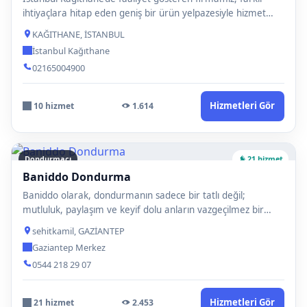
ihtiyaçlara hitap eden geniş bir ürün yelpazesiyle hizmet
veri…
KAĞITHANE, İSTANBUL
İstanbul Kağıthane
02165004900
Hizmetleri Gör
10 hizmet
1.614
Dondurmacı
21 hizmet
Baniddo Dondurma
Baniddo olarak, dondurmanın sadece bir tatlı değil;
mutluluk, paylaşım ve keyif dolu anların vazgeçilmez bir
parçası ol…
sehitkamil, GAZİANTEP
Gaziantep Merkez
0544 218 29 07
Hizmetleri Gör
21 hizmet
2.453