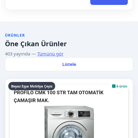
ÜRÜNLER
Öne Çıkan Ürünler
403 yayında —
Tümünü gör
Listele
Beyaz Eşya Mobilya Çeyiz
6 ürün