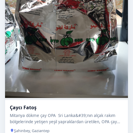
Çaycı Fatoş
Mitanya dökme çay OPA Sri Lanka&#39;nın alçak rakım
bölgelerinde yetişen yeşil yapraklardan üretilen, OPA çay
türünden…
Şahinbey, Gaziantep