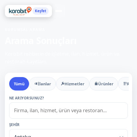
Keşfet
KURUMSAL ARAMA
Arama Sonuçları
Korobit rehberinde işletme, ilan, hizmet, ürün ve
restoran kayıtları.
Tümü
İlanlar
Hizmetler
Ürünler
Rest
NE ARIYORSUNUZ?
ŞEHIR