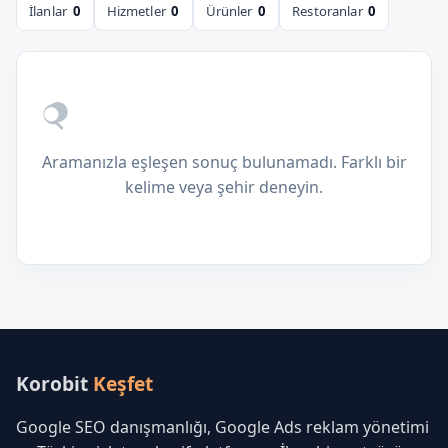
İlanlar
0
Hizmetler
0
Ürünler
0
Restoranlar
0
Aramanızla eşleşen sonuç bulunamadı. Farklı bir
kelime veya şehir deneyin.
Korobit
Keşfet
Google SEO danışmanlığı, Google Ads reklam yönetimi